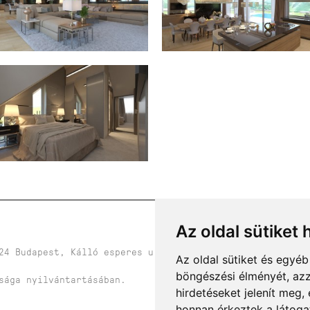
Az oldal sütiket 
24 Budapest, Kálló esperes u. 1. 1.emelet 1.
Az oldal sütiket és egyé
böngészési élményét, azz
sága nyilvántartásában.
hirdetéseket jelenít meg
honnan érkeztek a látoga