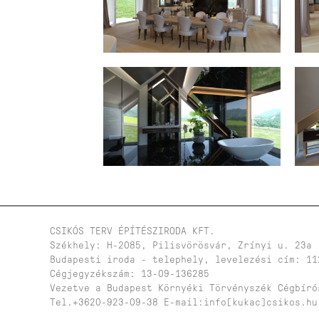
CSIKÓS TERV ÉPÍTÉSZIRODA KFT.
Székhely: H-2085, Pilisvörösvár, Zrínyi u. 23a
Budapesti iroda - telephely, levelezési cím: 11
Cégjegyzékszám: 13-09-136285
Vezetve a Budapest Környéki Törvényszék Cégbíró
Tel.+3620-923-09-38 E-mail:info[kukac]csikos.hu