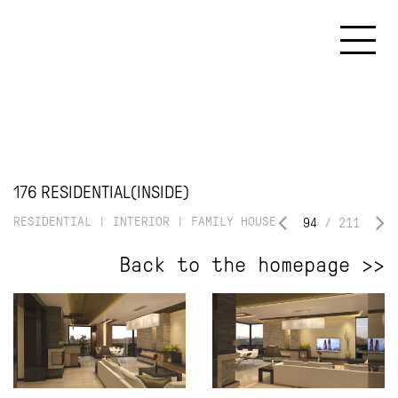
PROJECTS
TEAM
CONTACT
BLOG
EN
/
HU
176 RESIDENTIAL(INSIDE)
RESIDENTIAL
|
INTERIOR
|
FAMILY HOUSE
94
/
211
Back to the homepage >>