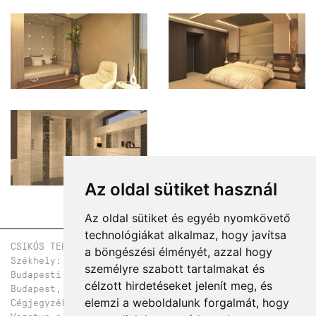
Az oldal sütiket használ
Az oldal sütiket és egyéb nyomkövető
technológiákat alkalmaz, hogy javítsa
CSIKÓS TERV ÉPÍTÉSZIRODA KFT.
a böngészési élményét, azzal hogy
Székhely: H-2085, Pilisvörösvár, Zrínyi u. 23a
személyre szabott tartalmakat és
Budapesti iroda - telephely, levelezési cím: 1124
célzott hirdetéseket jelenít meg, és
Budapest, Kálló esperes u. 1. 1.emelet 1.
elemzi a weboldalunk forgalmát, hogy
Cégjegyzékszám: 13-09-136285