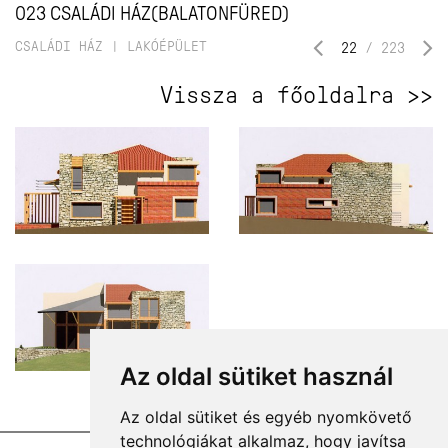
023 CSALÁDI HÁZ(BALATONFÜRED)
CSALÁDI HÁZ
|
LAKÓÉPÜLET
22
/
223
Vissza a főoldalra >>
Az oldal sütiket használ
Az oldal sütiket és egyéb nyomkövető
technológiákat alkalmaz, hogy javítsa