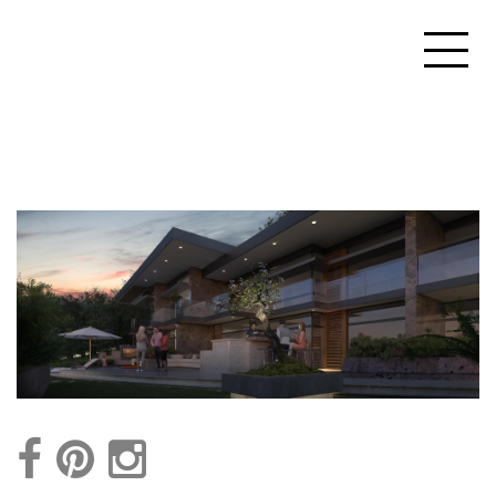
PROJEKTEK
IRODA
BLOG
KAPCSOLAT
EN
/
HU