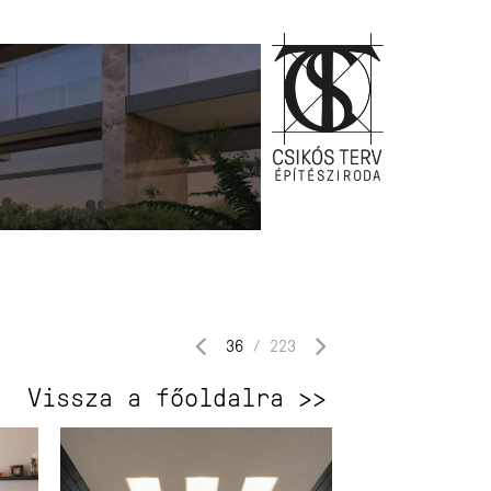
36
/
223
Vissza a főoldalra >>