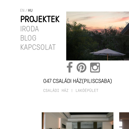
EN
/
HU
PROJEKTEK
IRODA
BLOG
KAPCSOLAT
047 CSALÁDI HÁZ(PILISCSABA)
CSALÁDI HÁZ
|
LAKÓÉPÜLET